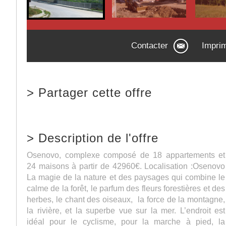
Contacter
Impri
>
Partager cette offre
>
Description de l'offre
Osenovo, complexe composé de 18 appartements et
24 maisons à partir de 42960€. Localisation :Osenovo
La magie de la nature et des paysages qui combine le
calme de la forêt, le parfum des fleurs forestières et des
herbes, le chant des oiseaux, la force de la montagne,
la rivière, et la superbe vue sur la mer. L’endroit est
idéal pour le cyclisme, pour la marche à pied, la