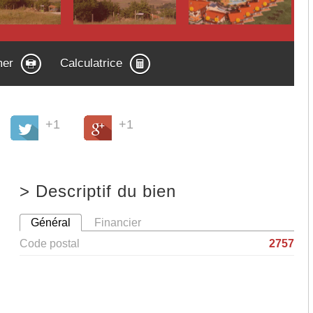
mer
Calculatrice
+1
+1
>
Descriptif du bien
Général
Financier
Code postal
2757