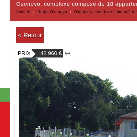
osenovo, complexe composé de 18 appartem
Accueil
Dolno Osenovo
Osenovo, complexe composé de 
< Retour
PRIX
42 960
€
Ref