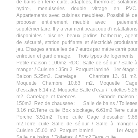
de bains en terre cuite, adaptées, thermo-et isolations
hydro-, menuiseries double vitrage en PVC.
Appartements avec cuisines meublées. Possibilité de
proposer entièrement meublé avec paiement
supplémentaire. Il y a vraiment beaucoup d'installations
disponibles : piscine, beaux jardins, barbecue, agent
de sécurité, station purifiante et électricité produisant
jeu. Charges annuelles de 7 euros par mètre carré pour
entretien et gardiennage. Trois types de logements:
Petite maison : 100m2 RDC: Salle de séjour / Salle à
manger / Cuisine : 35m 2. Parquet laminé 1er étage :
Balcon 5.25m2. Carrelage Chambre 13. 61 m2.
Moquette Chambre 10,83 m2. Moquette Cage
d’escalier 8.14m2. Moquette Salle d’eau / Toilettes 5.26
m2. Carrelage et faïences. Grande maison :
150m2. Rez de chaussée : Salle de bains / Toilettes
3.16 m2.Terre cuite Box stockage, 6.61m2.Terre cuite
Porche 3.51m2. Terre cuite Cage d’escalier 9.88
m2.Terre cuite Salle de séjour / Salle à manger /
Cuisine 35.00 m2. Parquet laminé. 1er étage
Salle de bains / Toilettes 4.50m2.Terre cuite